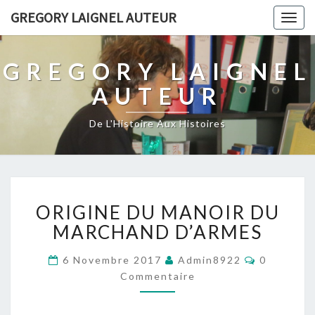
GREGORY LAIGNEL AUTEUR
Togg
navig
GREGORY LAIGNEL
AUTEUR
De L'Histoire Aux Histoires
ORIGINE
ORIGINE DU MANOIR DU
DU
MANOIR
MARCHAND D’ARMES
DU
MARCHAND
Commenta
6 Novembre 2017
Admin8922
0
D’ARMES
Commentaire