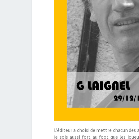
L’éditeur a choisi de mettre chacun des 
je sois aussi fort au foot que les joue