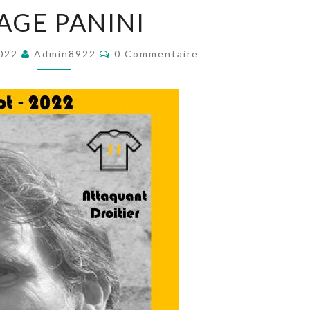
IMAGE
AGE PANINI
PANINI
Commentaires
2022
Admin8922
0 Commentaire