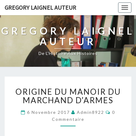
GREGORY LAIGNEL AUTEUR
Togg
navig
GREGORY LAIGNEL
AUTEUR
De L'Histoire Aux Histoires
ORIGINE
ORIGINE DU MANOIR DU
DU
MANOIR
MARCHAND D’ARMES
DU
MARCHAND
Commenta
6 Novembre 2017
Admin8922
0
D’ARMES
Commentaire