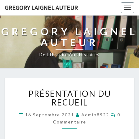
GREGORY LAIGNEL AUTEUR
Togg
navig
GREGORY LAIGNEL
AUTEUR
De L'Histoire Aux Histoires
PRÉSENTATION
PRÉSENTATION DU
DU
RECUEIL
RECUEIL
Comment
16 Septembre 2021
Admin8922
0
Commentaire