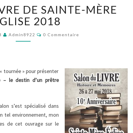
SALON
IVRE DE SAINTE-MÈRE
DU
LIVRE
ÉGLISE 2018
DE
SAINTE-
Commentaires
18
Admin8922
0 Commentaire
MÈRE
L’ÉGLISE
2018
« tournée » pour présenter
 – le destin d’un prêtre
lon s’est spécialisé dans
un tel environnement, mon
es de cet ouvrage sur le