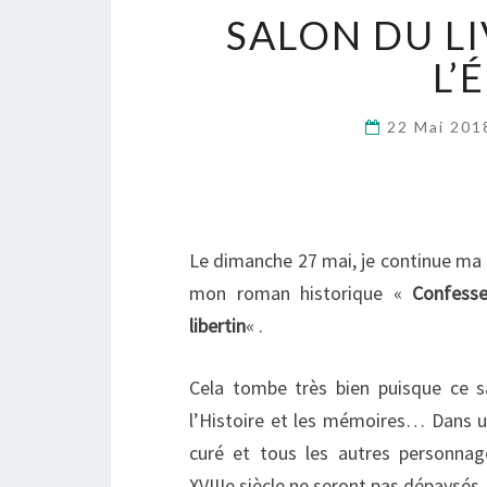
SALON DU L
L’
22 Mai 20
Le dimanche 27 mai, je continue ma 
mon roman historique «
Confesse
libertin
« .
Cela tombe très bien puisque ce sa
l’Histoire et les mémoires… Dans 
curé et tous les autres personnag
XVIIIe siècle ne seront pas dépaysés.