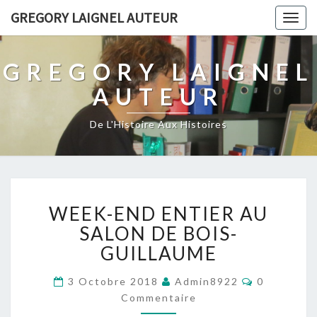
GREGORY LAIGNEL AUTEUR
Togg
navig
GREGORY LAIGNEL
AUTEUR
De L'Histoire Aux Histoires
WEEK-
WEEK-END ENTIER AU
END
ENTIER
SALON DE BOIS-
AU
GUILLAUME
SALON
DE
Commentai
3 Octobre 2018
Admin8922
0
BOIS-
Commentaire
GUILLAUME