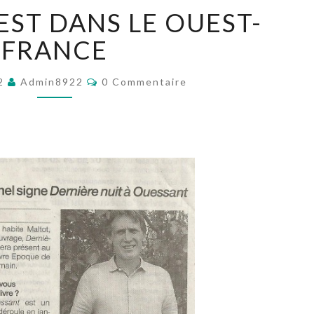
OUESSANT
EST DANS LE OUEST-
EST
DANS
FRANCE
LE
OUEST-
Commentaires
22
Admin8922
0 Commentaire
FRANCE