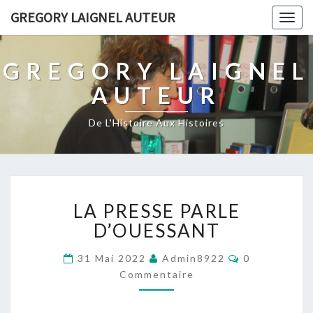
GREGORY LAIGNEL AUTEUR
Togg
navig
GREGORY LAIGNEL
AUTEUR
De L'Histoire Aux Histoires
LA
LA PRESSE PARLE
PRESSE
PARLE
D’OUESSANT
D’OUESSANT
Commentaire
31 Mai 2022
Admin8922
0
Commentaire